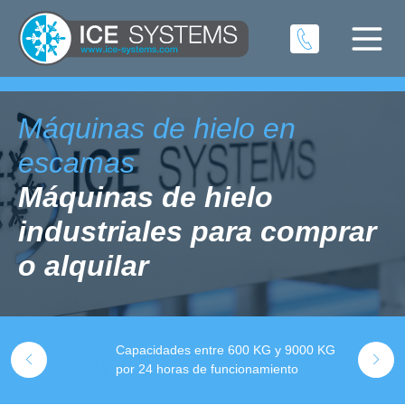
Máquinas de hielo en
escamas
Máquinas de hielo
industriales para comprar
o alquilar
V
 Llámenos
Capacidades entre 600 KG y 9000 KG
P
por 24 horas de funcionamiento
y