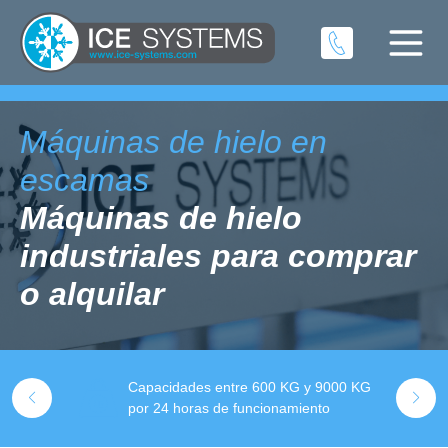
Máquinas de hielo en
escamas
Máquinas de hielo
industriales para comprar
o alquilar
V
 Llámenos
Capacidades entre 600 KG y 9000 KG
P
por 24 horas de funcionamiento
y